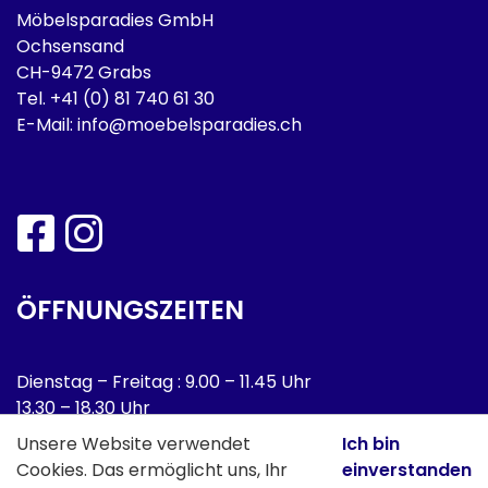
Möbelsparadies GmbH
Ochsensand
CH-9472 Grabs
Tel.
+41 (0) 81 740 61 30
E-Mail:
info@moebelsparadies.ch
ÖFFNUNGSZEITEN
Dienstag – Freitag : 9.00 – 11.45 Uhr
13.30 – 18.30 Uhr
Samstag : 9.00 – 16.00 Uhr
Unsere Website verwendet
Ich bin
Cookies. Das ermöglicht uns, Ihr
einverstanden
Montag : Geschlossen