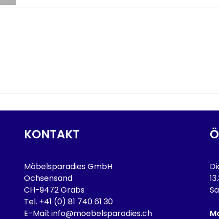
KONTAKT
Ö
Möbelsparadies GmbH
Di
Ochsensand
13
CH-9472 Grabs
Sa
Tel.
+41 (0) 81 740 61 30
E-Mail:
info@moebelsparadies.ch
Mo