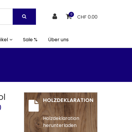
0
CHF 0.00
ikel
Sale %
Über uns
ol
HOLZDEKLARATION
0
Holzdeklaration
herunterladen