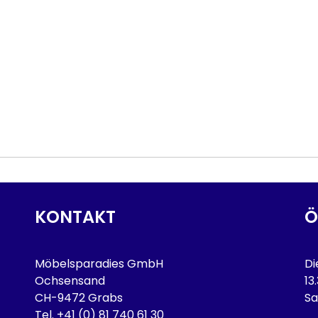
KONTAKT
Ö
Möbelsparadies GmbH
Di
Ochsensand
13
CH-9472 Grabs
Sa
Tel.
+41 (0) 81 740 61 30