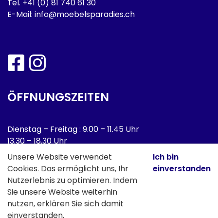
Tel.
+41 (0) 81 740 61 30
E-Mail:
info@moebelsparadies.ch
ÖFFNUNGSZEITEN
Dienstag – Freitag : 9.00 – 11.45 Uhr
13.30 – 18.30 Uhr
Samstag : 9.00 – 16.00 Uhr
Unsere Website verwendet
Ich bin
Cookies. Das ermöglicht uns, Ihr
einverstanden
Montag : Geschlossen
Nutzerlebnis zu optimieren. Indem
Sie unsere Website weiterhin
Samstag 1. August geschlossen!
nutzen, erklären Sie sich damit
einverstanden.