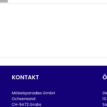
KONTAKT
Ö
Möbelsparadies GmbH
Di
Ochsensand
13
CH-9472 Grabs
Sa