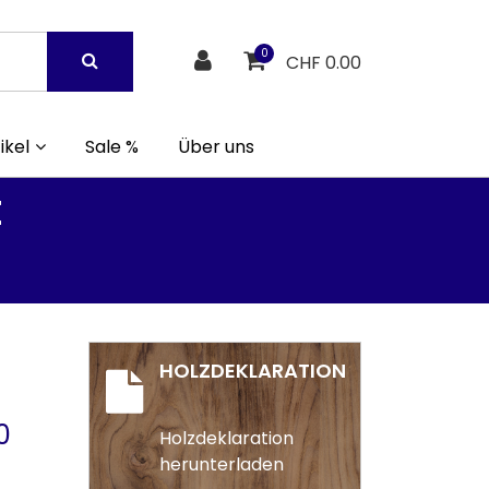
0
CHF 0.00
ikel
Sale %
Über uns
E
HOLZDEKLARATION
0
Holzdeklaration
herunterladen