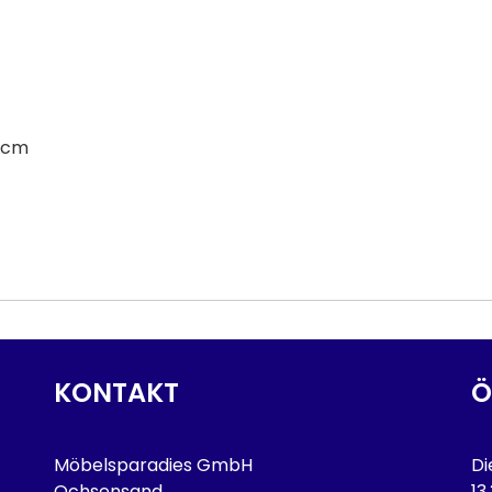
4 cm
KONTAKT
Ö
Möbelsparadies GmbH
Di
Ochsensand
13